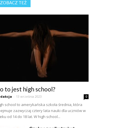
ZOBACZ TEŻ
o to jest high school?
dakcja
-
13 września 2023
0
gh school to amerykańska szkoła średnia, która
ejmuje zazwyczaj cztery lata nauki dla uczniów w
eku od 14 do 18 lat. W high school...