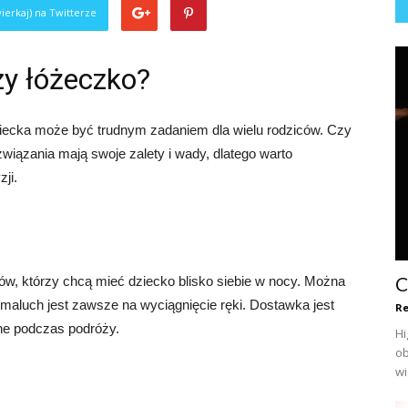
ierkaj) na Twitterze
zy łóżeczko?
iecka może być trudnym zadaniem dla wielu rodziców. Czy
iązania mają swoje zalety i wady, dlatego warto
ji.
C
ów, którzy chcą mieć dziecko blisko siebie w nocy. Można
 maluch jest zawsze na wyciągnięcie ręki. Dostawka jest
Re
tne podczas podróży.
Hi
ob
wi