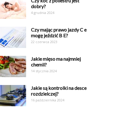
Czy koc z poliestru jest
dobry?
4 grudnia 2024
Czy mając prawo jazdy C e
mogę jeździć B E?
22 czerwca 2023
Jakie mięso ma najmniej
chemii?
14 stycznia 2024
Jakie są kontrolki na desce
rozdzielczej?
16 października 2024