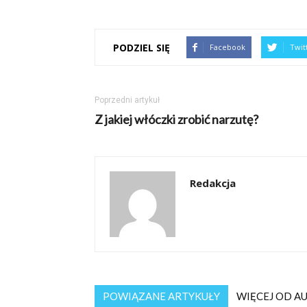
PODZIEL SIĘ
Facebook
Twit
Poprzedni artykuł
Z jakiej włóczki zrobić narzutę?
Redakcja
POWIĄZANE ARTYKUŁY
WIĘCEJ OD A