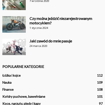
7 września 2020
Czy można jeździć niezarejestrowanym
motocyklem?
1 stycznia 2024
Jaki zawód do mnie pasuje
24 marca 2020
POPULARNE KATEGORIE
Łóżka i kojce
112
Nauka
109
Finanse
108
Kołdry puchowe, bawełniane
101
Koce, narzuty, pledy i kapy
97