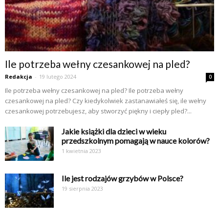
Ile potrzeba wełny czesankowej na pled?
Redakcja
-
19 lutego 2024
0
Ile potrzeba wełny czesankowej na pled? Ile potrzeba wełny
czesankowej na pled? Czy kiedykolwiek zastanawiałeś się, ile wełny
czesankowej potrzebujesz, aby stworzyć piękny i ciepły pled?...
Jakie książki dla dzieci w wieku
przedszkolnym pomagają w nauce kolorów?
1 kwietnia 2023
Ile jest rodzajów grzybów w Polsce?
19 sierpnia 2023