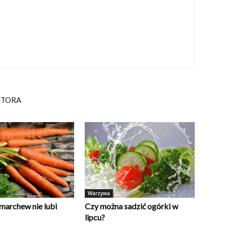
UTORA
Warzywa
marchew nie lubi
Czy można sadzić ogórki w
lipcu?