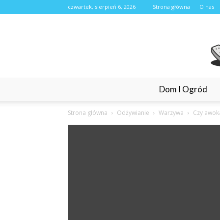
czwartek, sierpień 6, 2026
Strona główna
O nas
Dom I Ogród
Strona główna
Odżywianie
Warzywa
Czy awok