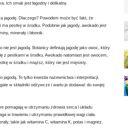
ka. Ich smak jest łagodny i delikatny.
za jagodę. Dlaczego? Powodem może być fakt, że
i ma pestkę w środku. Podobnie jak jagody, awokado jest
iny, minerały i błonnik.
 nie jest jagodą. Botanicy definiują jagodę jako owoc, który
nię z pestkami w środku. Awokado natomiast jest owocem,
tkę w środku i miąższ, który nie jest mięsisty.
jagodą. To tylko kwestia nazewnictwa i interpretacji.
gate w składniki odżywcze i warto je dodawać do swojej
re pomagają w utrzymaniu zdrowia serca i układu
ga w trawieniu i utrzymaniu prawidłowej wagi ciała.
rały, takie jak witamina C, witamina K, potas i magnez.