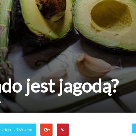
o jest jagodą?
0
ierkaj) na Twitterze