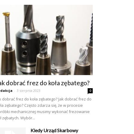
ak dobrać frez do koła zębatego?
dakcja
-
3 sierpnia 2023
0
k dobrać frez do koła zębatego? Jak dobrać frez do
ła zębatego? Często zdarza się, że w procesie
róbki mechanicznej musimy wykonać frezowanie
ł zębatych. Wybór...
Kiedy Urząd Skarbowy