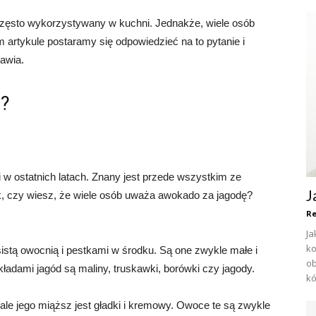
często wykorzystywany w kuchni. Jednakże, wiele osób
 artykule postaramy się odpowiedzieć na to pytanie i
jawia.
e?
 w ostatnich latach. Znany jest przede wszystkim ze
J
, czy wiesz, że wiele osób uważa awokado za jagodę?
Re
Ja
ko
sistą owocnią i pestkami w środku. Są one zwykle małe i
ob
ykładami jagód są maliny, truskawki, borówki czy jagody.
kó
le jego miąższ jest gładki i kremowy. Owoce te są zwykle