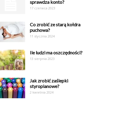
sprawdza konto?
17 czerwca 2023
Co zrobić ze starą kołdra
puchowa?
11 stycznia 2024
Ile ludzi ma oszczędności?
13 sierpnia 2023
Jak zrobić zaślepki
styropianowe?
2 kwietnia 2024