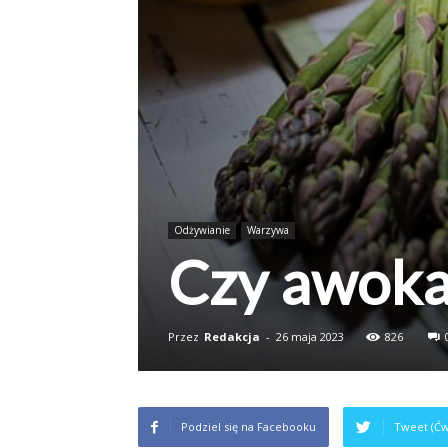
Odżywianie
Warzywa
Czy awokad
Przez
Redakcja
-
26 maja 2023
826
Podziel się na Facebooku
Tweet (Ćw