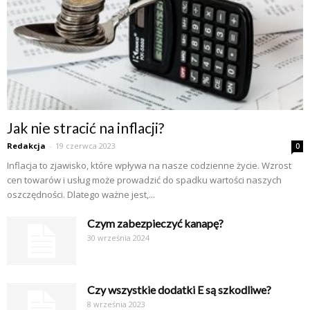
Jak nie stracić na inflacji?
Redakcja
-
19 czerwca 2023
0
Inflacja to zjawisko, które wpływa na nasze codzienne życie. Wzrost
cen towarów i usług może prowadzić do spadku wartości naszych
oszczędności. Dlatego ważne jest,...
Czym zabezpieczyć kanapę?
30 września 2024
Czy wszystkie dodatki E są szkodliwe?
8 września 2023