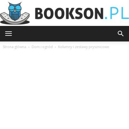
Bookson.pl
Strona główna
Dom i ogród
Kolumny i zestawy prysznicowe