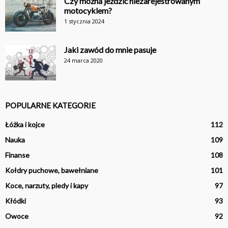
Czy można jeździć niezarejestrowanym
motocyklem?
1 stycznia 2024
Jaki zawód do mnie pasuje
24 marca 2020
POPULARNE KATEGORIE
Łóżka i kojce
112
Nauka
109
Finanse
108
Kołdry puchowe, bawełniane
101
Koce, narzuty, pledy i kapy
97
Kłódki
93
Owoce
92