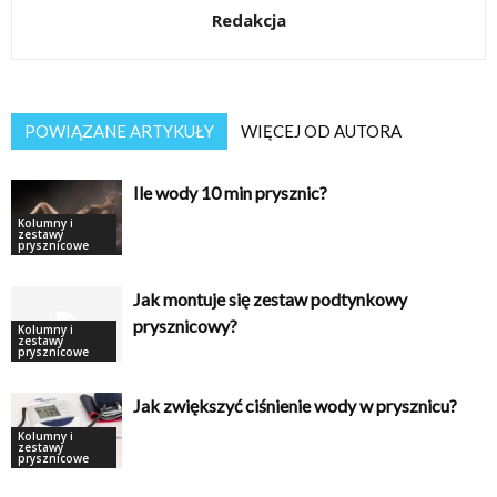
Redakcja
POWIĄZANE ARTYKUŁY
WIĘCEJ OD AUTORA
Ile wody 10 min prysznic?
Kolumny i
zestawy
prysznicowe
Jak montuje się zestaw podtynkowy
prysznicowy?
Kolumny i
zestawy
prysznicowe
Jak zwiększyć ciśnienie wody w prysznicu?
Kolumny i
zestawy
prysznicowe