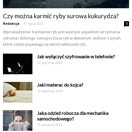
Czy można karmić ryby surowa kukurydza?
Redakcja
-
10 lipca 2023
0
Wprowadzenie: Karmienie ryb jest ważnym aspektem utrzymania
zdrowia i dobrego samopoczucia ryb w akwarium. Jednym z pytań,
które często pojawiają się wśród właścicieli ryb,...
Jak wyłączyć szyfrowanie w telefonie?
31 stycznia 2024
Jaki materac do kojca?
20 kwietnia 2024
Jaka odzież robocza dla mechanika
samochodowego?
13 sierpnia 2024