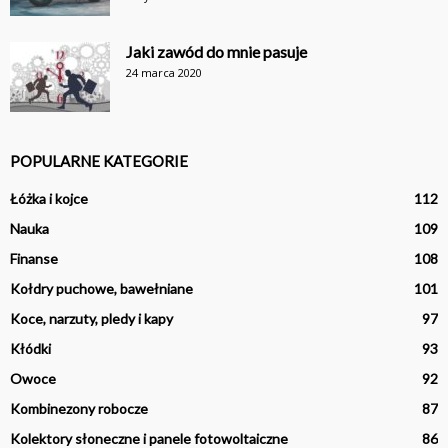
Jaki zawód do mnie pasuje
24 marca 2020
POPULARNE KATEGORIE
Łóżka i kojce
112
Nauka
109
Finanse
108
Kołdry puchowe, bawełniane
101
Koce, narzuty, pledy i kapy
97
Kłódki
93
Owoce
92
Kombinezony robocze
87
Kolektory słoneczne i panele fotowoltaiczne
86