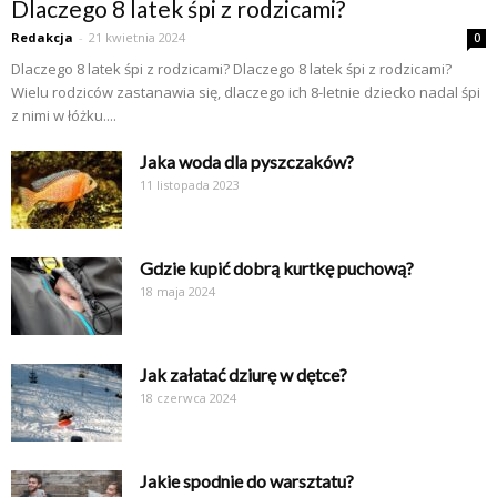
Dlaczego 8 latek śpi z rodzicami?
Redakcja
-
21 kwietnia 2024
0
Dlaczego 8 latek śpi z rodzicami? Dlaczego 8 latek śpi z rodzicami?
Wielu rodziców zastanawia się, dlaczego ich 8-letnie dziecko nadal śpi
z nimi w łóżku....
Jaka woda dla pyszczaków?
11 listopada 2023
Gdzie kupić dobrą kurtkę puchową?
18 maja 2024
Jak załatać dziurę w dętce?
18 czerwca 2024
Jakie spodnie do warsztatu?