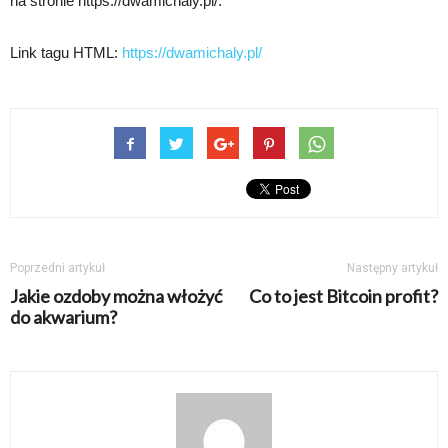
na stronie https://dwamichaly.pl/.
Link tagu HTML:
https://dwamichaly.pl/
Poprzedni artykuł
Następny artykuł
Jakie ozdoby można włożyć
Co to jest Bitcoin profit?
do akwarium?