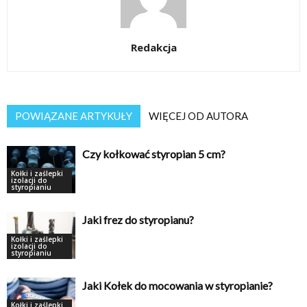
Redakcja
POWIĄZANE ARTYKUŁY
WIĘCEJ OD AUTORA
Czy kołkować styropian 5 cm?
Kołki i zaślepki
izolacji do
styropianiu
Jaki frez do styropianu?
Kołki i zaślepki
izolacji do
styropianiu
Jaki Kołek do mocowania w styropianie?
Kołki i zaślepki