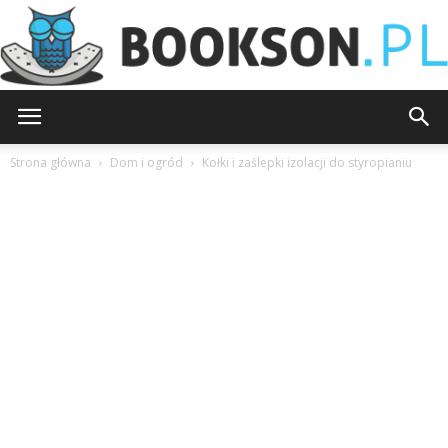
Bookson.pl
Strona główna
Dom i ogród
Kołki i zaślepki izolacji do styropianiu