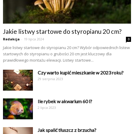
Jakie listwy startowe do styropianu 20 cm?
Redakcja
-
19 lipca 2024
0
Jakie listwy startowe do styropianu 20 cm? Wybór odpowiednich listew
startowych do styropianu o grubości 20 cm jest kluczowy dla
prawidłowego montażu elewacji. Listwy startowe...
Czy warto kupić mieszkanie w 2023 roku?
29 sierpnia 2023
Ile rybek w akwarium 60 l?
2 lipca 2023
Jak spalić tłuszcz z brzucha?