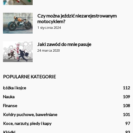
Czy można jeździć niezarejestrowanym
motocyklem?
1 stycznia 2024
Jaki zawód do mnie pasuje
24 marca 2020
POPULARNE KATEGORIE
Łóżka i kojce
112
Nauka
109
Finanse
108
Kołdry puchowe, bawełniane
101
Koce, narzuty, pledy i kapy
97
Kłódki
93