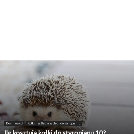
Dom i ogród
Kołki i zaślepki izolacji do styropianiu
Ile kosztują kołki do styropianu 10?