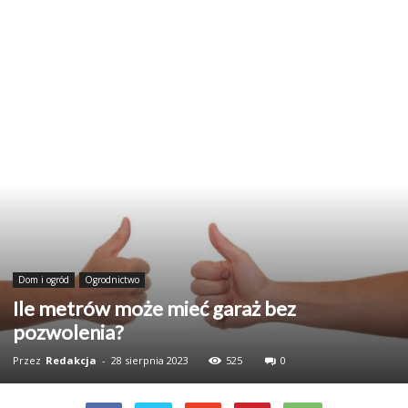
Dom i ogród
Ogrodnictwo
Ile metrów może mieć garaż bez
pozwolenia?
Przez
Redakcja
-
28 sierpnia 2023
525
0