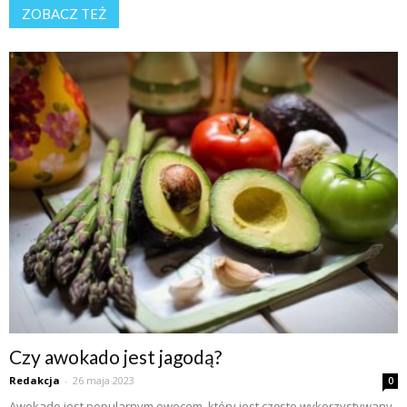
ZOBACZ TEŻ
Czy awokado jest jagodą?
Redakcja
-
26 maja 2023
0
Awokado jest popularnym owocem, który jest często wykorzystywany