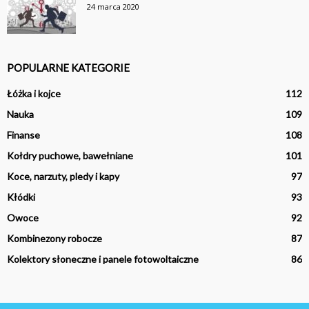
24 marca 2020
POPULARNE KATEGORIE
Łóżka i kojce
112
Nauka
109
Finanse
108
Kołdry puchowe, bawełniane
101
Koce, narzuty, pledy i kapy
97
Kłódki
93
Owoce
92
Kombinezony robocze
87
Kolektory słoneczne i panele fotowoltaiczne
86