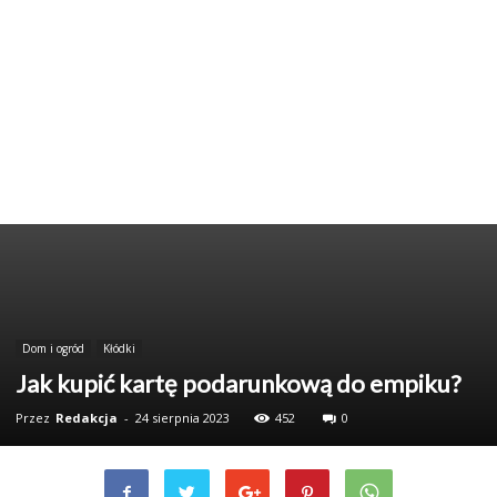
Dom i ogród
Kłódki
Jak kupić kartę podarunkową do empiku?
Przez
Redakcja
-
24 sierpnia 2023
452
0