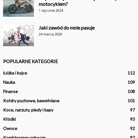
motocyklem?
1 stycznia 2024
Jaki zawód do mnie pasuje
24 marca 2020
POPULARNE KATEGORIE
Łóżka i kojce
112
Nauka
109
Finanse
108
Kołdry puchowe, bawełniane
101
Koce, narzuty, pledy i kapy
97
Kłódki
93
Owoce
92
Kombinezony robocze
87