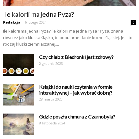
Ile kalorii ma jedna Pyza?
Redakcja
-
6 lutego 2024
0
Ile kalorii ma jedna Pyza? Ile kalorii ma jedna Pyza? Pyza, znana
również jako kluska śląska, to popularne danie kuchni śląskiej. Jest to
rodzaj kluski ziemniaczanej,...
Czy chleb z Biedronki jest zdrowy?
2 grudnia 2023
Książki do nauki czytania w formie
interaktywnej – jak wybrać dobrą?
28 marca 2023
Gdzie poszła chmura z Czarnobyla?
8 listopada 2024