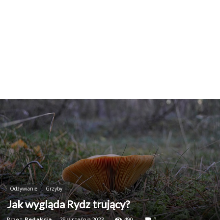
Odżywianie
Grzyby
Jak wygląda Rydz trujący?
Przez
Redakcja
-
29 września 2023
490
0