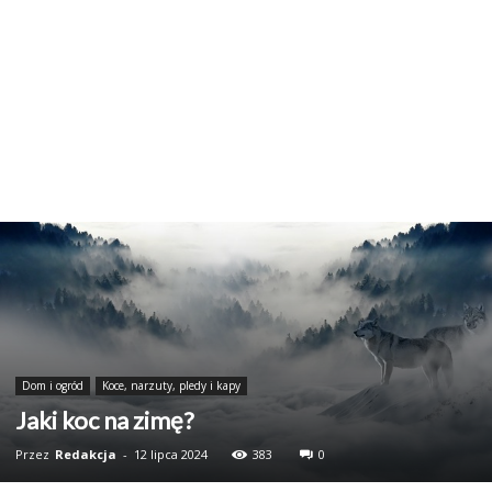
Dom i ogród
Koce, narzuty, pledy i kapy
Jaki koc na zimę?
Przez
Redakcja
-
12 lipca 2024
383
0