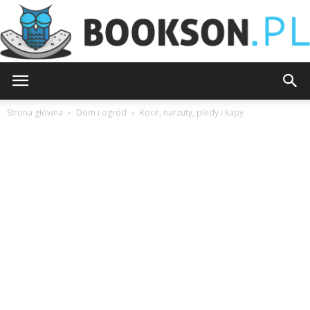
Bookson.pl
Strona główna
Dom i ogród
Koce, narzuty, pledy i kapy