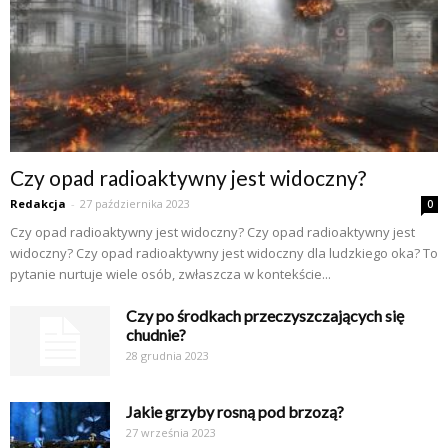
Czy opad radioaktywny jest widoczny?
Redakcja
-
27 października 2023
0
Czy opad radioaktywny jest widoczny? Czy opad radioaktywny jest
widoczny? Czy opad radioaktywny jest widoczny dla ludzkiego oka? To
pytanie nurtuje wiele osób, zwłaszcza w kontekście...
Czy po środkach przeczyszczających się
chudnie?
28 grudnia 2023
Jakie grzyby rosną pod brzozą?
27 września 2023