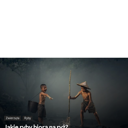
Zwierzęta
Ryby
Jakie ryby biorą na ryż?