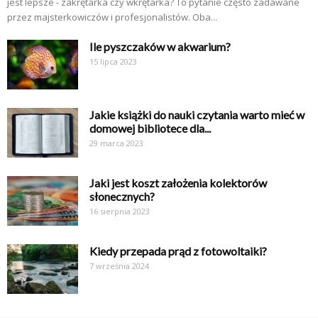
jest lepsze - zakrętarka czy wkrętarka? To pytanie często zadawane
przez majsterkowiczów i profesjonalistów. Oba...
Ile pyszczaków w akwarium?
15 lipca 2023
Jakie książki do nauki czytania warto mieć w
domowej bibliotece dla...
29 marca 2023
Jaki jest koszt założenia kolektorów
słonecznych?
16 sierpnia 2023
Kiedy przepada prąd z fotowoltaiki?
7 września 2024