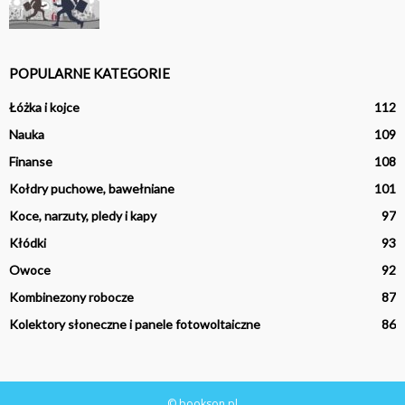
POPULARNE KATEGORIE
Łóżka i kojce
112
Nauka
109
Finanse
108
Kołdry puchowe, bawełniane
101
Koce, narzuty, pledy i kapy
97
Kłódki
93
Owoce
92
Kombinezony robocze
87
Kolektory słoneczne i panele fotowoltaiczne
86
© bookson.pl