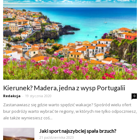
Kierunek? Madera, jedna z wysp Portugalii
Redakcja
-
19 stycznia 2020
0
Zastanawiasz się gdzie warto spędzić wakacje? Spośród wielu ofert
biur podróży warto wybrać te regiony, w których nie tylko odpoczniesz,
ale także wyniesiesz coś...
Jaki sport najszybciej spała brzuch?
21 października 2023