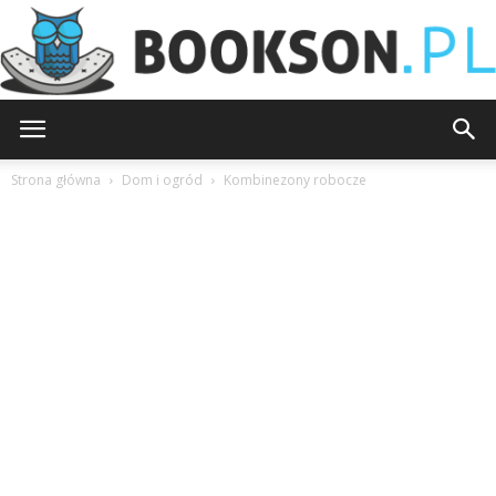
Bookson.pl
Strona główna
Dom i ogród
Kombinezony robocze