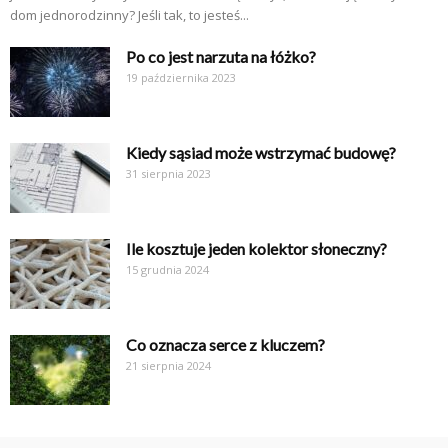
dom jednorodzinny? Jeśli tak, to jesteś...
Po co jest narzuta na łóżko?
19 października 2023
Kiedy sąsiad może wstrzymać budowę?
31 sierpnia 2023
Ile kosztuje jeden kolektor słoneczny?
15 grudnia 2024
Co oznacza serce z kluczem?
21 sierpnia 2024