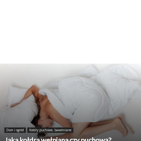
Dom i ogród
Kołdry puchowe, bawełniane
Jaka kołdra wełniana czy puchową?