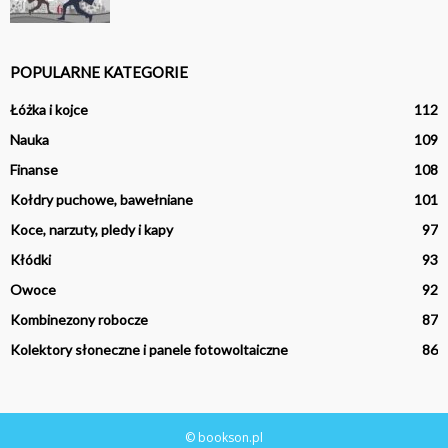
POPULARNE KATEGORIE
Łóżka i kojce
112
Nauka
109
Finanse
108
Kołdry puchowe, bawełniane
101
Koce, narzuty, pledy i kapy
97
Kłódki
93
Owoce
92
Kombinezony robocze
87
Kolektory słoneczne i panele fotowoltaiczne
86
© bookson.pl