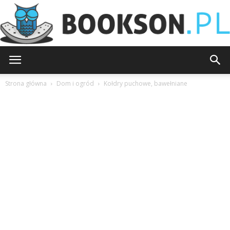
Bookson.pl
Strona główna
Dom i ogród
Kołdry puchowe, bawełniane