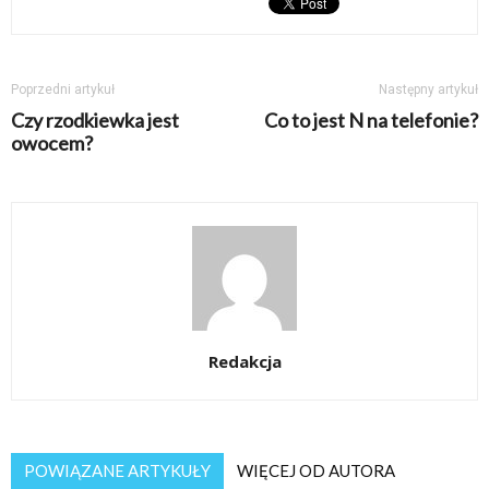
Poprzedni artykuł
Następny artykuł
Czy rzodkiewka jest
Co to jest N na telefonie?
owocem?
Redakcja
POWIĄZANE ARTYKUŁY
WIĘCEJ OD AUTORA