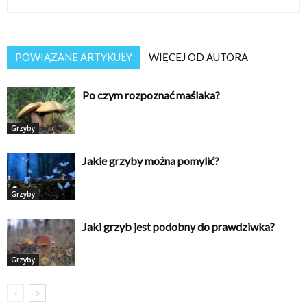
POWIĄZANE ARTYKUŁY
WIĘCEJ OD AUTORA
Po czym rozpoznać maślaka?
Grzyby
Jakie grzyby można pomylić?
Grzyby
Jaki grzyb jest podobny do prawdziwka?
Grzyby