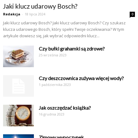
Jaki klucz udarowy Bosch?
Redakcja
-
18 lipca 2024
0
Jaki klucz udarowy Bosch? Jaki klucz udarowy Bosch? Czy szukasz
klucza udarowego Bosch, który spełni Twoje oczekiwania? W tym
artykule dowiesz się, jak wybrać odpowiedni klucz...
Czy bułki grahamki są zdrowe?
25 września 2023
Czy deszczownica zużywa więcej wody?
1 października 2023
Jak oszczędzać książka?
16 grudnia 2023
Zimowy wypoczynek