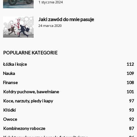
1 stycznia 2024
Jaki zawód do mnie pasuje
24 marca 2020
POPULARNE KATEGORIE
Łóżka i kojce
112
Nauka
109
Finanse
108
Kołdry puchowe, bawełniane
101
Koce, narzuty, pledy i kapy
97
Kłódki
93
Owoce
92
Kombinezony robocze
87